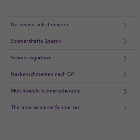
zusätzliche Informationen anzubieten.
Cookie von Matomo für Website-Analysen.
Zweck
Erzeugt statistische Daten darüber, wie der
Besucher die Website nutzt.
Nervenwurzelschmerzen
Schmerzhafte Spastik
Schmerzsyndrom
Narbenschmerzen nach OP
Multimodale Schmerztherapie
Therapieresistente Schmerzen